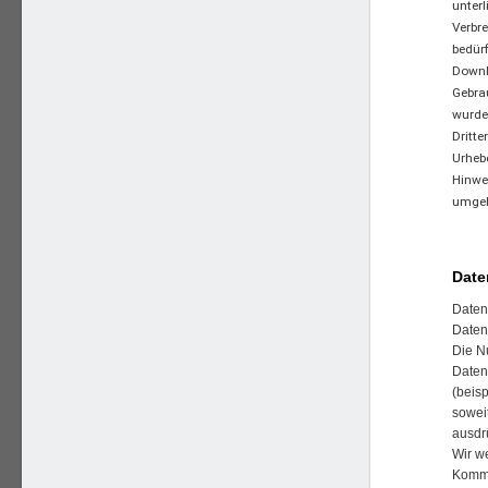
unterl
Verbr
bedürf
Downlo
Gebrau
wurden
Dritte
Urheb
Hinwe
umgeh
Date
Daten
Daten
Die N
Daten
(beis
soweit
ausdr
Wir we
Kommu