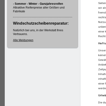
Seite
- Sommer - Winter - Ganzjahresreifen
Attraktive Reifenpreise aller Größen und
wir al
Fabrikate
fremd
rechts
Nutzu
Windschutzscheibenreparatur:
unberü
Natürlich bei uns, in der Werkstatt Ihres
einer
Vertrauens.
Recht
Alle Meldungen
Haftu
Unser 
keinen
Gewähr
Anbiet
Zeitp
Inhal
inhalt
einer
werde
Urheb
Die du