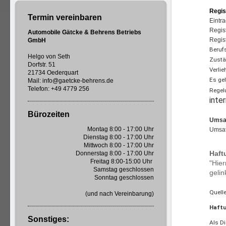
Regis
Termin vereinbaren
Eintr
Regist
Automobile Gätcke & Behrens Betriebs
Regis
GmbH
Beruf
Helgo von Seth
Zustä
Dorfstr. 51
Verli
21734 Oederquart
Es ge
Mail: info@gaetcke-behrens.de
Telefon: +49 4779 256
Regel
inte
Bürozeiten
Umsat
Montag 8:00 - 17:00 Uhr
Umsat
Dienstag 8:00 - 17:00 Uhr
Mittwoch 8:00 - 17:00 Uhr
Haft
Donnerstag 8:00 - 17:00 Uhr
Freitag 8:00-15:00 Uhr
"Hier
Samstag geschlossen
gelin
Sonntag geschlossen
Quell
(und nach Vereinbarung)
Haftu
Sonstiges:
Als D