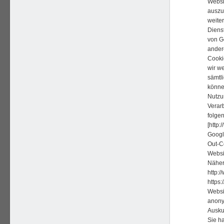
Websi
auszu
weite
Diens
von Go
ander
Cooki
wir we
sämtl
könne
Nutzu
Verar
folge
[http
Google
Out-C
Websit
Näher
http:/
https:
Websi
anony
Ausku
Sie h