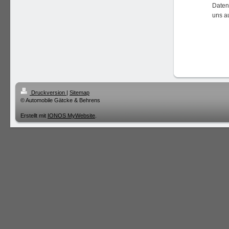
Daten
uns a
Druckversion
|
Sitemap
© Automobile Gätcke & Behrens
Erstellt mit
IONOS MyWebsite
.