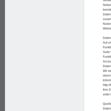
Verwe
Neben
berei
Daten
zusamm
Nutze
Websi
Daten
Auf u
Funkti
Suite
Funkt
Accou
Daten 
Wir we
überm
Inform
http:/
Ihre 
unter 
Quell
Daten