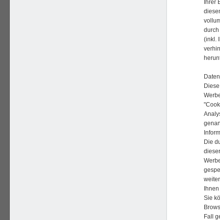
Ihrer 
diese
vollu
durch
(inkl
verhi
herun
Daten
Diese
Werbe
"Cook
Analy
genan
Infor
Die d
dieser
Werbe
gespe
weite
Ihnen
Sie kö
Brows
Fall 