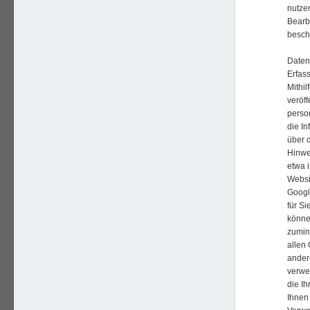
nutze
Bearb
besch
Daten
Erfas
Mithi
veröf
perso
die In
über 
Hinwe
etwa 
Websi
Googl
für S
können
zumin
allen
ander
verwe
die I
Ihnen