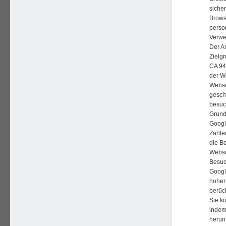
siche
Brows
perso
Verwe
Der A
Zielg
CA 94
der W
Webse
gesch
besuc
Grund
Google
Zahle
die B
Webse
Besuc
Googl
hoher
berüc
Sie k
indem
herunt