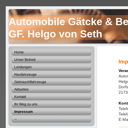
Automobile Gätcke & B
GF. Helgo von S
Home
Unser Betrieb
Im
Leistungen
Vera
Neufahrzeuge
Auto
Helg
Gebrauchtfahrzeuge
Dorfs
Aktuelles
2173
Kontakt
Kont
Ihr Weg zu uns
Tele
Impressum
Tele
--
E-Ma