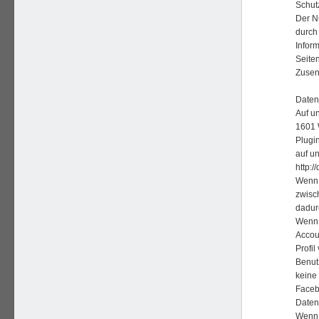
Schutz
Der N
durch
Inform
Seiten
Zusen
Daten
Auf u
1601 
Plugi
auf un
http:/
Wenn 
zwisc
dadurc
Wenn 
Accou
Profi
Benut
keine
Facebo
Daten
Wenn 