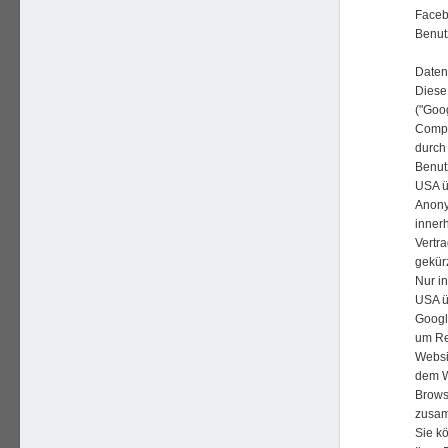
Faceb
Benut
Daten
Diese
("Goog
Compu
durch
Benut
USA üb
Anony
inner
Vertr
gekürz
Nur i
USA ü
Googl
um Re
Websi
dem W
Brows
zusam
Sie k