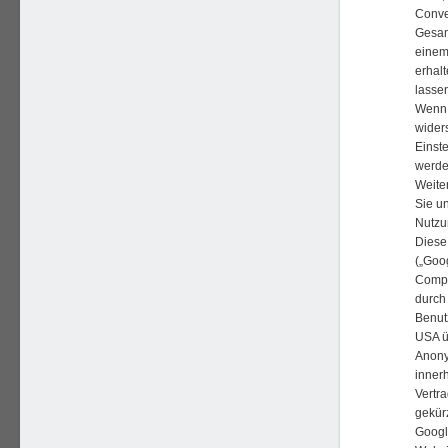
Conve
Gesam
einem
erhalt
lasse
Wenn 
wider
Einste
werde
Weite
Sie un
Nutzu
Diese
(„Goog
Compu
durch
Benut
USA üb
Anony
inner
Vertr
gekür
Googl